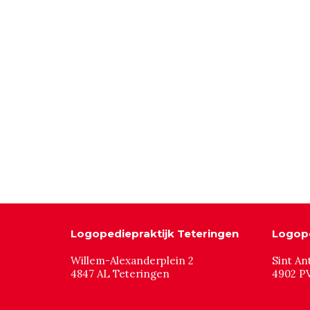
Logopediepraktijk Teteringen
Logope
Willem-Alexanderplein 2
Sint An
4847 AL Teteringen
4902 P