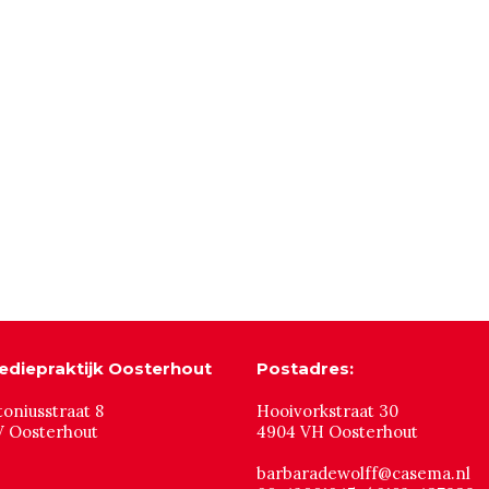
diepraktijk Oosterhout
Postadres:
toniusstraat 8
Hooivorkstraat 30
V Oosterhout
4904 VH Oosterhout
barbaradewolff@casema.nl